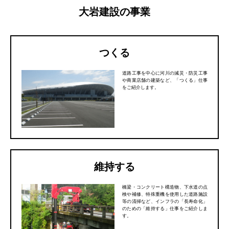
大岩建設の事業
つくる
道路工事を中心に河川の減災・防災工事
や商業店舗の建築など、「つくる」仕事
をご紹介します。
維持する
橋梁・コンクリート構造物、下水道の点
検や補修、特殊重機を使用した道路施設
等の清掃など、インフラの「長寿命化」
のための「維持する」仕事をご紹介しま
す。