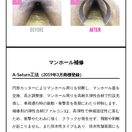
BEFORE
AFTER
マンホール補修
A-Saturn工法
（2019年3月商標登録）
円形カッターによりマンホール周りを切断し、マンホール蓋を
交換、高さ調整後、マンホール周りを高耐久弾性合材で打設充
填し、車両通行時の振動・衝撃音を長期にわたり抑制します。
補修剤の弾性合材(ファルコン)は、高弾性で伸縮追従性に富む
ため、衝撃やたわみに強く、クラックが発生せず、飛散や剥離
が起こりません。また排水性タイプもあり、排水性舗装面にも