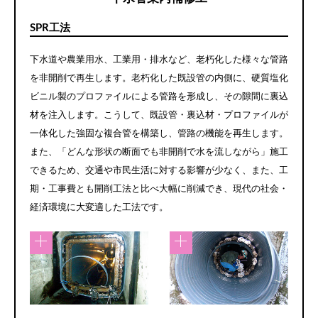
SPR工法
下水道や農業用水、工業用・排水など、老朽化した様々な管路
を非開削で再生します。老朽化した既設管の内側に、硬質塩化
ビニル製のプロファイルによる管路を形成し、その隙間に裏込
材を注入します。こうして、既設管・裏込材・プロファイルが
一体化した強固な複合管を構築し、管路の機能を再生します。
また、「どんな形状の断面でも非開削で水を流しながら」施工
できるため、交通や市民生活に対する影響が少なく、また、工
期・工事費とも開削工法と比べ大幅に削減でき、現代の社会・
経済環境に大変適した工法です。