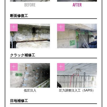
BEFORE
AFTER
断面修復工
クラック補修工
低圧注入
圧力調整注入工（SAPIS）
目地補修工