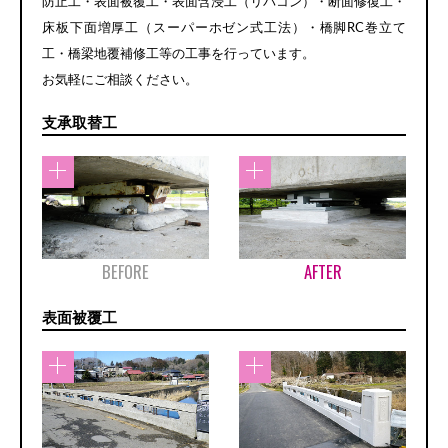
防止工・表面被覆工・表面含浸工（リバコン）・断面修復工・
床板下面増厚工（スーパーホゼン式工法）・橋脚RC巻立て
工・橋梁地覆補修工等の工事を行っています。
お気軽にご相談ください。
支承取替工
BEFORE
AFTER
表面被覆工