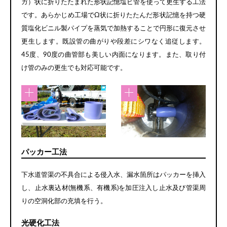
ガ）状に折りたたまれた形状記憶塩ビ管を使って更生する工法
です。あらかじめ工場でΩ状に折りたたんだ形状記憶を持つ硬
質塩化ビニル製パイプを蒸気で加熱することで円形に復元させ
更生します。既設管の曲がりや段差にシワなく追従します。
45度、90度の曲管部も美しい内面になります。また、取り付
け管のみの更生でも対応可能です。
パッカー工法
下水道管渠の不具合による侵入水、漏水箇所はパッカーを挿入
し、止水裏込材(無機系、有機系)を加圧注入し止水及び管渠周
りの空洞化部の充填を行う。
光硬化工法