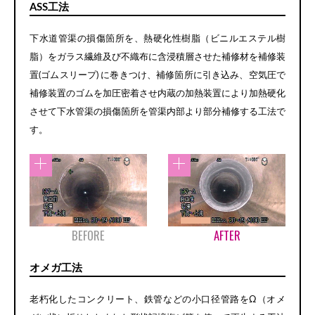
ASS工法
下水道管渠の損傷箇所を、熱硬化性樹脂（ビニルエステル樹
脂）をガラス繊維及び不織布に含浸積層させた補修材を補修装
置(ゴムスリープ) に巻きつけ、補修箇所に引き込み、空気圧で
補修装置のゴムを加圧密着させ内蔵の加熱装置により加熱硬化
させて下水管渠の損傷箇所を管渠内部より部分補修する工法で
す。
BEFORE
AFTER
オメガ工法
老朽化したコンクリート、鉄管などの小口径管路をΩ（オメ