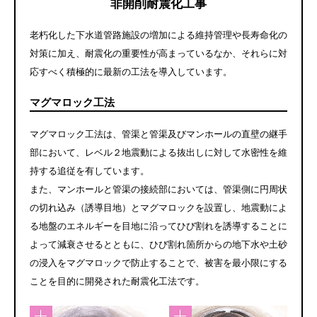
非開削耐震化工事
老朽化した下水道管路施設の増加による維持管理や長寿命化の
対策に加え、耐震化の重要性が高まっているなか、それらに対
応すべく積極的に最新の工法を導入しています。
マグマロック工法
マグマロック工法は、管渠と管渠及びマンホールの直壁の継手
部において、レベル２地震動による抜出しに対して水密性を維
持する追従を有しています。
また、マンホールと管渠の接続部においては、管渠側に円周状
の切れ込み（誘導目地）とマグマロックを設置し、地震動によ
る地盤のエネルギーを目地に沿ってひび割れを誘導することに
よって減衰させるとともに、ひび割れ箇所からの地下水や土砂
の浸入をマグマロックで防止することで、被害を最小限にする
ことを目的に開発された耐震化工法です。