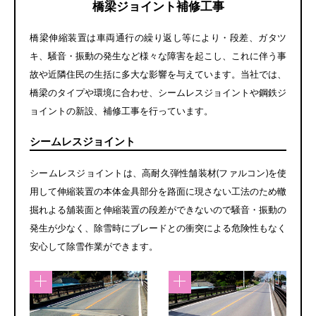
橋梁ジョイント補修工事
橋梁伸縮装置は車両通行の繰り返し等により・段差、ガタツ
キ、騒音・振動の発生など様々な障害を起こし、これに伴う事
故や近隣住民の生括に多大な影響を与えています。当社では、
橋梁のタイプや環境に合わせ、シームレスジョイントや鋼鉄ジ
ョイントの新設、補修工事を行っています。
シームレスジョイント
シームレスジョイントは、高耐久弾性舗装材(ファルコン)を使
用して伸縮装置の本体金具部分を路面に現さない工法のため轍
掘れよる舖装面と伸縮装置の段差ができないので騒音・振動の
発生が少なく、除雪時にブレードとの衝突による危険性もなく
安心して除雪作業ができます。